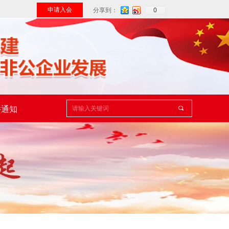
0
申请入会
分享到：
件通知
끠